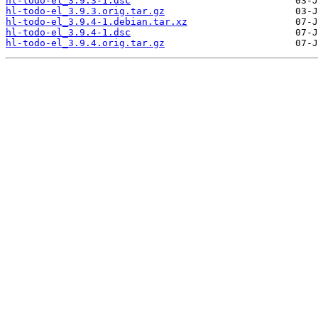
hl-todo-el_3.9.3-1.dsc
hl-todo-el_3.9.3.orig.tar.gz
hl-todo-el_3.9.4-1.debian.tar.xz
hl-todo-el_3.9.4-1.dsc
hl-todo-el_3.9.4.orig.tar.gz